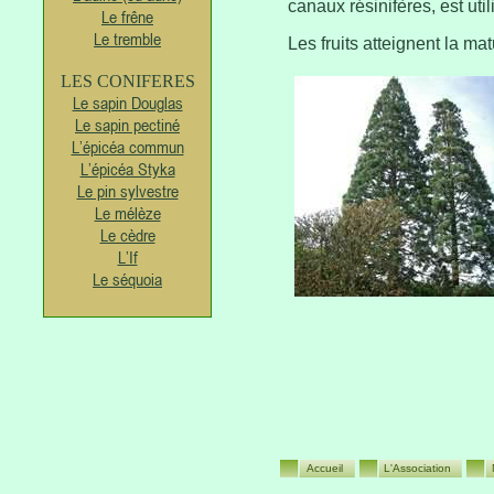
canaux résinifères, est uti
Le frêne
Le tremble
Les fruits atteignent la ma
LES CONIFERES
Le sapin Douglas
Le sapin pectiné
L’épicéa commun
L’épicéa Styka
Le pin sylvestre
Le mélèze
Le cèdre
L’If
Le séquoia
Accueil
L'Association