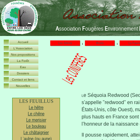
A
ssociation
F
ougères
E
nvironnement 
Accueil
Les Arbres
Bruits
La Faun
L'Association
Nos propositions
La Forêt
Eau
Dossiers
Contact et liens
Nouvelles
e
Séquoia Redwood (Sequo
L
LES FEUILLUS
s'appelle "redwood" en rai
Le hêtre
États-Unis, côte Ouest), ma
Le chêne
plus hauts en France sont d
Le merisier
l'honneur de la naissance
Le bouleau
Le châtaignier
Il pousse rapidement, atte
L’aulne (ou aune)