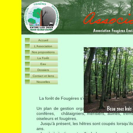
A
ssociation
F
ougères
E
nv
Accueil
L'Association
Nos propositions
La Forêt
Eau
Dossiers
Contact et liens
Nouvelles
La forêt de Fougères s’étend sur environ 1600 ha.
Un plan de gestion organise la pérennité de cet
conifères, châtaigniers, merisiers, aulnes, trem
oiseleurs et fougères.
Jusqu’à présent, les hêtres sont coupés lorsqu’ils
ans.