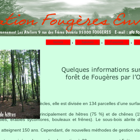
afe.
ironnement Les Ateliers 9 rue des Frères Dévéria 35300 FOUGERES E-mail :
Verriers
Sabotiers
Forestiers
 Depuis plus de 2 siècles, elle est divisée en 134 parcelles d’une surf
te forêt constituée principalement de hêtres (75 %) et de chênes 
bles, érables sycomores, bouleaux et frênes). Le sous-bois abrite de
 atteignent 150 ans. Cependant, de nouvelles méthodes de gestion vise