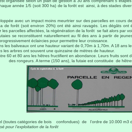
st organisée selon un plan de gestion à 30 ans comprenant 5 étapes d
aque année 1/5 (soit 300 ha) de la forêt est ainsi, à des stades diver
eloppée avec un impact moins meurtrier sur des parcelles en cours d
ha de forêt (soit environ 20%) ont été ainsi ravagés. Les dégâts ont
les parcelles affectées, la régénération de la forêt se fait alors par vo
utaies se reconstituent naturellement au fil des ans à partir de jeun
progressivement éclaircies pour permettre leur croissance.
ns les baliveaux ont une hauteur variant de 0,70m à 1,70m. A 18 ans l
s les arbres ont souvent une quinzaine de mètres de hauteur.
e 60 et 80 ans les hêtres fructifient en abondance. Leurs fruits sont d
des rongeurs. A terme (150 ans), la futaie est constituée de hêt
nuel (toutes catégories de bois confondues) de l’ordre de 10.000 m3 
sé pour l’exploitation de la forêt