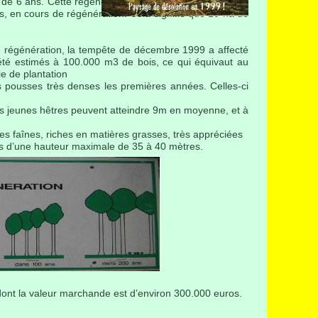
e 6 ans. Cette régénération s’étend de la préparation
s, en cours de régénération. Cela signifie que 10 ha de
e régénération, la tempête de décembre 1999 a affecté
 été estimés à 100.000 m3 de bois, ce qui équivaut au
ie de plantation
es pousses très denses les premières années. Celles-ci
es jeunes hêtres peuvent atteindre 9m en moyenne, et à
es faînes, riches en matières grasses, très appréciées
res d’une hauteur maximale de 35 à 40 mètres.
dont la valeur marchande est d’environ 300.000 euros.