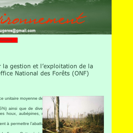
fougeres@gmail.com
Tonneliers
ace unitaire moyenne de 12 ha.
(15%) ainsi que de diverses essences (notamment des
s houx, aubépines, noisetiers, néfliers, sorbiers des
nt à permettre l’abattage de ces arbres à l’âge de 120