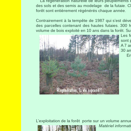
La régénération naturelle de leurs peuplements e
des sols et des semis au modelage de la futaie. Ch
forêt sont entièrement régénérés chaque année.
Contrairement à la tempête de 1987 qui s’est dév
des parcelles contenant des hautes futaies. 300 
volume de bois exploité en 10 ans dans la forêt. Sur 
Les f
sont 
A 7 a
30 an
Entr
L’exploitation de la forêt porte sur un volume an
Matériel informati