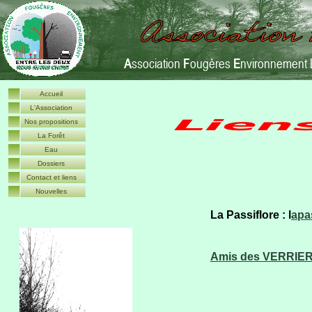
A
ssociation
F
ougères
E
nvironnement 
Accueil
L'Association
Nos propositions
La Forêt
Eau
Dossiers
Contact et liens
Nouvelles
La Passiflore : l
apas
Amis des VERRIERS