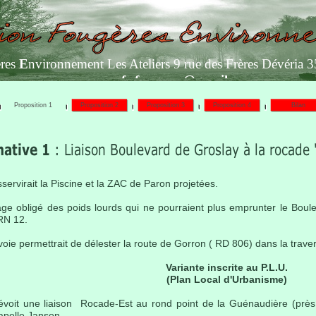
res
E
nvironnement Les Ateliers 9 rue des Frères Dévér
afe.fougeres@gmail.com
Proposition 1
Proposition 2
Proposition 3
Proposition 4
Bilan
sservirait la Piscine et la ZAC de Paron projetées.
sage obligé des poids lourds qui ne pourraient plus emprunter le Boul
 RN 12.
oie permettrait de délester la route de Gorron ( RD 806) dans la trave
Variante inscrite au P.L.U.
(Plan Local d'Urbanisme)
oit une liaison Rocade-Est au rond point de la Guénaudière (près d
apelle Janson.