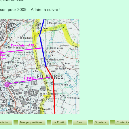
son pour 2009... Affaire à suivre !
ociation
Nos propositions
La Forêt
Eau
Dossiers
Contact e