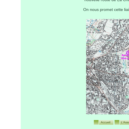
On nous promet cette liai
Accueil
L'Ass