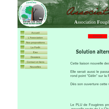
A
ssociation
F
ougè
Accueil
Constats
L'Association
Nos propositions
La Forêt
Eau
Dossiers
Contact et liens
Cette liaison nouvelle de
Nouvelles
Elle serait aussi le pas
rond point "Gélin" sur la
Dès son ouverture cette v
Le PLU de Fougères prév
nouvelle route de La Ch