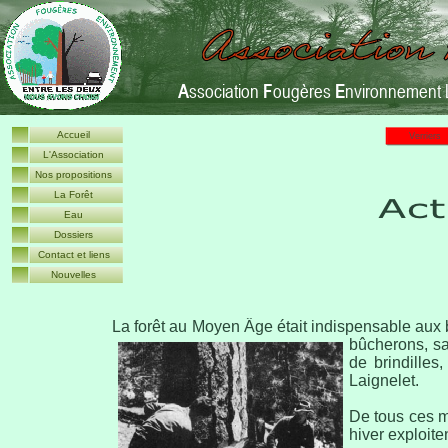
A
ssociation
F
ougères
E
nvironnement 
Accueil
Verriers
L'Association
Nos propositions
La Forêt
Eau
Dossiers
Contact et liens
Nouvelles
La forêt au Moyen Âge était indispensable aux b
bûcherons,
sa
de brindilles
Laignelet.
De tous ces m
hiver exploite