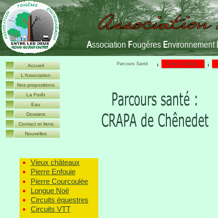
A
ssociation
F
ougères
E
nvironnement 
Parcours Santé
Vieux Châteaux
Accueil
L'Association
Nos propositions
La Forêt
Eau
Dossiers
Contact et liens
Nouvelles
Vieux châteaux
Pierre Enfouie
Pierre Courcoulée
Longue Noë
Circuits équestres
Circuits VTT