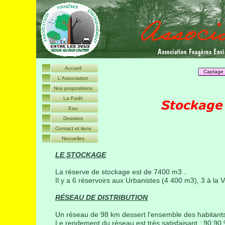
A
ssociation
F
ougères
E
nv
Accueil
Captage
L'Association
Nos propositions
La Forêt
Eau
Dossiers
Contact et liens
Nouvelles
LE STOCKAGE
La réserve de stockage est de 7400 m3 .
Il y a 6 réservoirs aux Urbanistes (4 400 m3), 3 à la
RÉSEAU DE DISTRIBUTION
Un réseau de 98 km dessert l'ensemble des habitant
Le rendement du réseau est très satisfaisant : 90,90