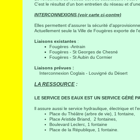
C'est le résultat d'un bon entretien du réseau et d'un
INTERCONNEXIONS (voir carte ci-contre)
Elles permettent d'assurer la sécurité d'approvisionn
Actuellement seule la Ville de Fougères exporte de l'
Liaisons existantes
:
Fougères -Antrain
Fougères - St Georges de Chesné
Fougères - St Aubin du Cormier
Liaisons prévues :
Interconnexion Coglais - Louvigné du Désert
LA RESSOURCE
:
LE SERVICE DES EAUX EST UN SERVICE GÉRÉ P
ll assure aussi le service hydraulique, électrique et l'e
Place du Théâtre (arbre de vie), 1 fontaine,
Place Aristide Briand, 2 fontaines,
Boulevard Leclerc, 1 fontaine
Place de la République, 1 fontaine.