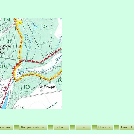
ociation
Nos propositions
La Forêt
Eau
Dossiers
Contact e