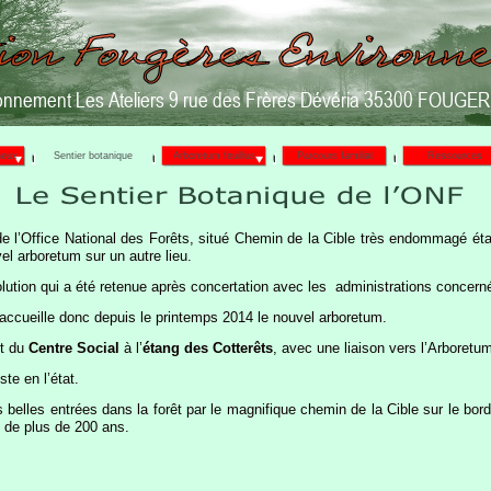
onnement Les Ateliers 9 rue des Frères Dévéria 35300 FOUGE
neux
Sentier botanique
Arboretum feuillus
Parcours familial
Ressources
 l’Office National des Forêts, situé Chemin de la Cible très endommagé était di
el arboretum sur un autre lieu.
lution qui a été retenue après concertation avec les administrations concern
accueille donc depuis le printemps 2014 le nouvel arboretum.
nt du
Centre Social
à l’
étang des Cotterêts
, avec une liaison vers l’Arboretu
ste en l’état.
es belles entrées dans la forêt par le magnifique chemin de la Cible sur le b
 de plus de 200 ans.