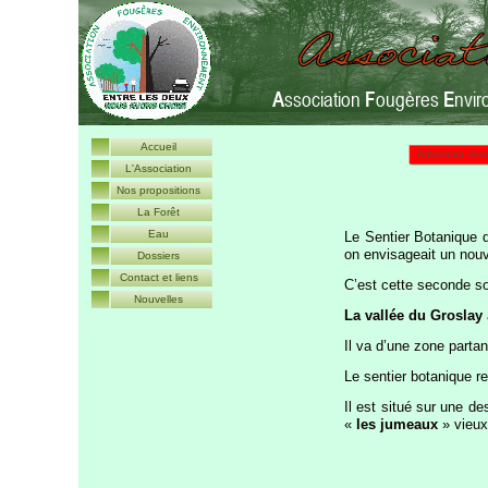
A
ssociation
F
ougères
E
nvir
Accueil
Arboretum rési
L'Association
Nos propositions
La Forêt
Eau
Le Sentier Botanique de
on envisageait un nouv
Dossiers
Contact et liens
C’est cette seconde so
Nouvelles
La vallée du Groslay
Il va d’une zone parta
Le sentier botanique re
Il est situé sur une d
«
les
jumeaux
» vieux