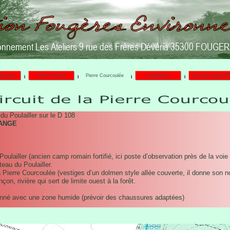
onnement Les Ateliers 9 rue des Frères Dévéria 35300 FOUGE
hâteaux
Pierre Enfouie
Pierre Courcoulée
LongueNoe
Circuits Equestre
du Poulailler sur le D 108
ANGE
:
lailler (ancien camp romain fortifié, ici poste d’observation près de la voie
au du Poulailler.
ierre Courcoulée (vestiges d’un dolmen style allée couverte, il donne son no
n, rivière qui sert de limite ouest à la forêt.
lonné avec une zone humide (prévoir des chaussures adaptées)