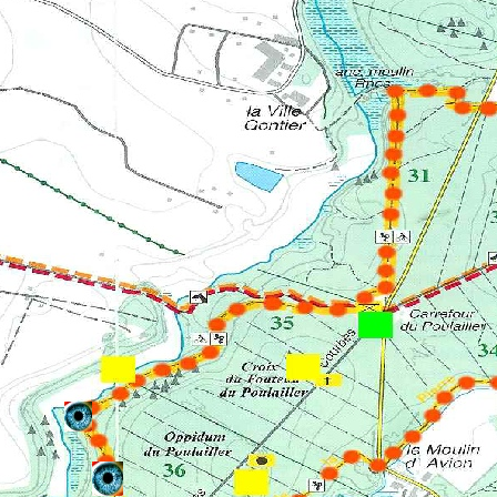
ociation
Nos propositions
La Forêt
Eau
Dossiers
Contact e