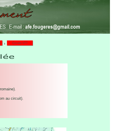
RES E-mail :
afe.fougeres@gmail.com
s
Circuits VTT
 romaine).
m au circuit).