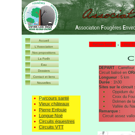
A
ssociation
F
ougères
E
nvir
Accueil
Parcours Santé
Vieux C
L'Association
Nos propositions
La Forêt
Eau
DEPART
: Carrefour 
Dossiers
Circuit balisé en
OR
Contact et liens
Longueur
: 5 km
Durée
: 1h30
Nouvelles
Sites sur le circuit 
Oppidum du Pou
Croix du Foute
P
a
rcours santé
Dolmen de la P
Vieux châteaux
Vallée du Nanço
Pierre Enfouie
Remarque :
Longue Noë
Circuit assez val
Circuits équestres
Circuits VTT