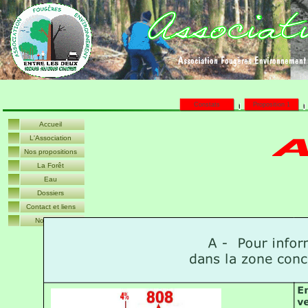
A
ssociation
F
ougères
E
nvironnement
Constats
Proposition 1
Accueil
L'Association
Nos propositions
La Forêt
Eau
Dossiers
Contact et liens
Nouvelles