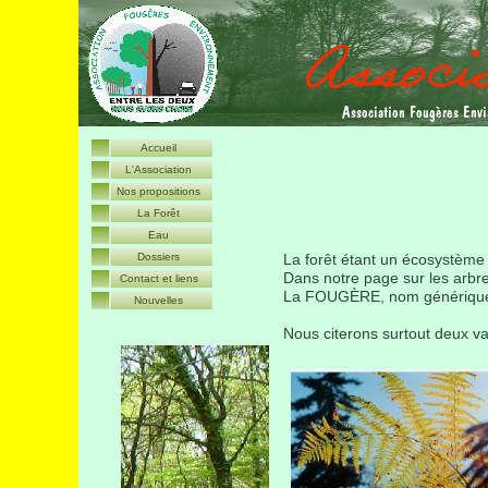
A
ssociation
F
ougères
E
nv
Accueil
L'Association
Nos propositions
La Forêt
Eau
Dossiers
La forêt étant un écosystème 
Dans notre page sur les arbre
Contact et liens
La FOUGÈRE, nom générique d'
Nouvelles
Nous citerons surtout deux va