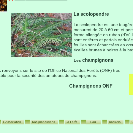
La scolopendre
La scolopendre est une fougère
mesurent de 20 à 60 cm et persi
forme allongée en ruban (d'où l
sont entières et parfois ondulée
feuilles sont échancrées en cœu
écailles brunes à noires à la bas
champignons
Les
renvoyons sur le site de l’Office National des Forêts (ONF) très
ble pour la sécurité des amateurs de champignons.
Champignons ONF
L'Association
Nos propositions
La Forêt
Eau
Dossiers
C