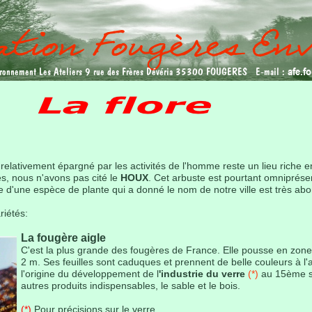
afe.
ironnement Les Ateliers 9 rue des Frères Dévéria 35300 FOUGERES E-mail :
relativement épargné par les activités de l'homme reste un lieu riche e
s, nous n'avons pas cité le
HOUX
. Cet arbuste est pourtant omniprésen
une espèce de plante qui a donné le nom de notre ville est très abon
riétés:
La fougère aigle
C'est la plus grande des fougères de France. Elle pousse en z
2 m. Ses feuilles sont caduques et prennent de belle couleurs à 
l'origine du développement de l
'industrie du verre
(*)
au 15ème si
autres produits indispensables, le sable et le bois.
(*)
Pour précisions sur le verre.