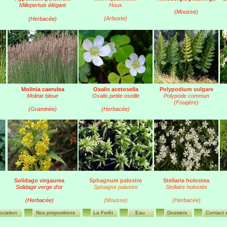
Millepertuis élégant
Houx
(Mousse)
(Arbuste)
(Herbacée)
Molinia caerulea
Oxalis acetosella
Polypodium vulgare
Molinie bleue
Oxalis petite oseille
Polypode commun
(Fougère)
(Graminée)
(Herbacée)
Solidago virgaurea
Sphagnum palustre
Stellaria holostea
Solidage verge d’or
Sphaigne palustre
Stellaire holostée
(Herbacée)
(Mousse)
(Herbacée)
ociation
Nos propositions
La Forêt
Eau
Dossiers
Contact e