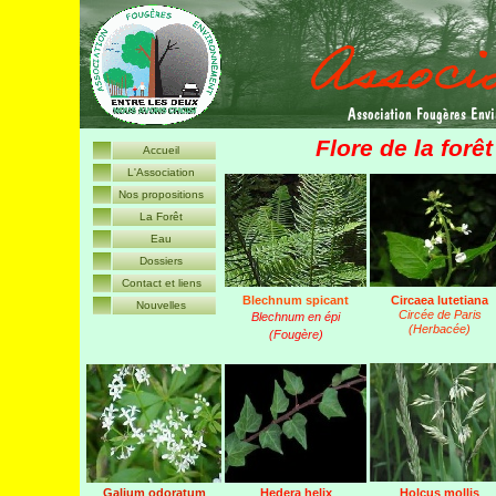
A
ssociation
F
ougères
E
nv
Flore de la forê
Accueil
L'Association
Nos propositions
La Forêt
Eau
Dossiers
Contact et liens
Blechnum spicant
Circaea lutetiana
Nouvelles
Circée de Paris
Blechnum en épi
(Herbacée)
(Fougère)
Galium odoratum
Hedera helix
Holcus mollis