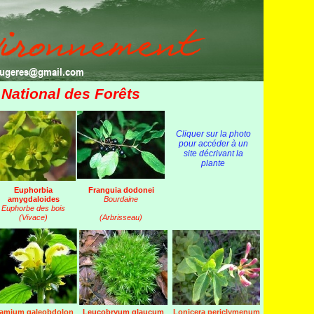
fougeres@gmail.com
e National des Forêts
Cliquer sur la photo
pour accéder à un
site décrivant la
plante
Euphorbia
Franguia dodonei
amygdaloides
Bourdaine
Euphorbe des bois
(Vivace)
(Arbrisseau)
amium galeobdolon
Leucobryum glaucum
Lonicera periclymenum