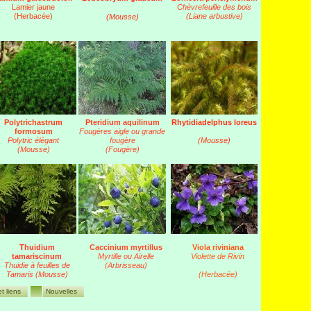
Lamier jaune
Chèvrefeuille des bois
(Herbacée)
(Liane arbustive)
(Mousse)
Polytrichastrum
Pteridium aquilinum
Rhytidiadelphus loreus
formosum
Fougères aigle ou grande
Polytric élégant
fougère
(Mousse)
(Mousse)
(Fougère)
T
huidium
Caccinium myrtillus
Viola riviniana
tamariscinum
Myrtille ou Airelle
Violette de Rivin
Thuidie à feuilles de
(Arbrisseau)
Tamaris (Mousse)
(Herbacée)
t liens
Nouvelles