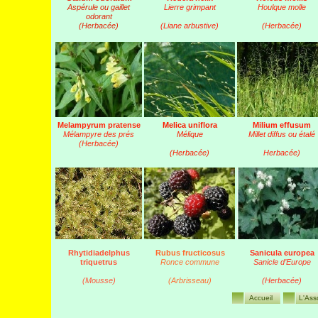
Aspérule ou gaillet
Lierre grimpant
Houlque molle
odorant
(Herbacée)
(Liane arbustive)
(Herbacée)
Melampyrum pratense
Melica uniflora
Milium effusum
Mélampyre des prés
Mélique
Millet diffus ou étalé
(Herbacée)
(Herbacée)
Herbacée)
Rhytidiadelphus
Rubus fructicosus
Sanicula europea
triquetrus
Ronce commune
Sanicle d’Europe
(Mousse)
(Arbrisseau)
(Herbacée)
Accueil
L'Ass