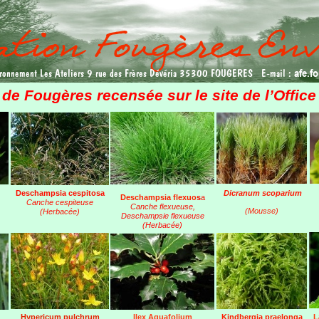
afe.
ironnement Les Ateliers 9 rue des Frères Dévéria 35300 FOUGERES E-mail :
t de Fougères recensée sur le site de l’Offic
Deschampsia cespitosa
Dicranum scoparium
Deschampsia flexuo
s
a
Canche cespiteuse
Canche flexueus
e,
(Mousse)
(Herbacée)
Deschampsie flexueuse
(Herbacée)
Hypericum pulchrum
Ilex Aquafolium
Kindbergia praelonga
L