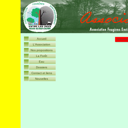
A
ssociation
F
ougères
E
nv
Accueil
Arboretu
L'Association
Nos propositions
La Forêt
Eau
Dossiers
Contact et liens
Nouvelles