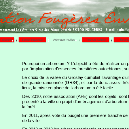
afe.
ironnement Les Ateliers 9 rue des Frères Dévéria 35300 FOUGERES E-mail :
m résineux
Sentier botanique
Arboretum feuillus
Parcours familial
Ressou
Pourquoi un arboretum ? L’objectif a été de réaliser un 
par l’implantation d’essences forestières autochtones, su
Le choix de la vallée du Groslay cumulait l’avantage d’un 
de grande randonnée (GR34), et par là donc assez fréq
lieux, la mise en place de l’arboretum a été facile.
Dès 2010, notre association (AFE) dont les objets sont l
présenté à la ville un projet d’aménagement d’arboretum
la forêt.
En 2011, après vote du budget une première tranche de
de la ville.