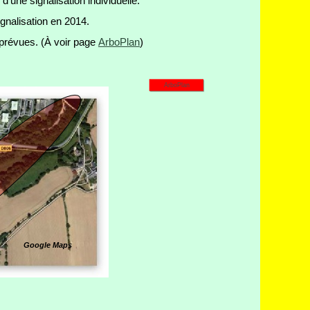
’une signalisation individuelle.
ignalisation en 2014.
 prévues. (À voir page
ArboPlan
)
ArboPlan
Google Maps