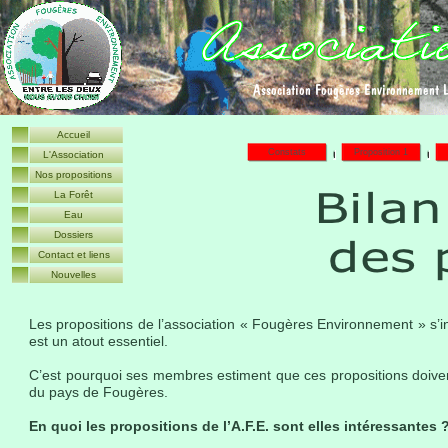
A
ssociation
F
ougères
E
nvironnement 
Accueil
Constats
Proposition 1
L'Association
Nos propositions
La Forêt
Eau
Dossiers
Contact et liens
Nouvelles
Les propositions de l’association « Fougères Environnement » s’i
est un atout essentiel.
C’est pourquoi ses membres estiment que ces propositions doivent f
du pays de Fougères.
En quoi les propositions de l’A.F.E. sont elles intéressantes 